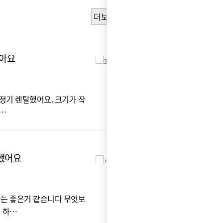
더보기
좋아요
서
심*
기 렌탈했어요. 크기가 작
거
두…
으
했어요
는 좋은거 같습니다 무엇보
 하…