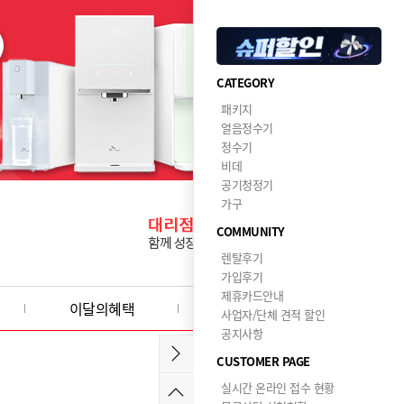
CATEGORY
패키지
얼음정수기
정수기
비데
공기청정기
가구
COMMUNITY
렌탈후기
가입후기
제휴카드안내
이달의혜택
사업자/단체 견적 할인
공지사항
CUSTOMER PAGE
실시간 온라인 접수 현황