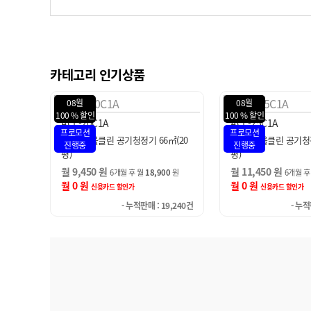
카테고리 인기상품
08월
08월
100 % 할인
88 % 할인
ACL-25C1A
ACL-22C
프로모션
프로모션
㎡(20
SK매직 올클린 공기청정기 82㎡(25
SK매직 올클린 디아트
진행중
진행중
평)
2㎡(22평)
월 11,450 원
월 24,900 원
0
원
6개월 후 월
22,900
원
29,90
월 0 원
월 2,900 원
신용카드 할인가
신용카드 
9,240건
- 누적판매 : 14,060건
- 누