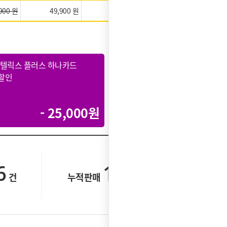
900 원
49,900 원
27,900 원
★★★★★
인텔릭스 플러스 하나카드
SK인텔릭스 우리카드
할인
최대할인
- 25,000원
- 20,000
6
1,550
건
누적판매
건