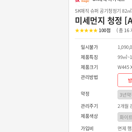
SK매직 슈퍼 공기청정기 82㎡(
미세먼지 청정 [AC
★★★★★
100
점
( 총 1
일시불가
1,090,
제품특징
99㎡~1
제품크기
W445 X
관리방법
약정
관리주기
2개월 
제품색상
가입비
면제 