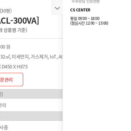
무료상담 신청현황
30평)
CS CENTER
L-300VA]
평일 09:00 ~ 18:00
(점심시간 12:00 ~ 13:00)
6 개 상품평 기준)
누적 1,550개 구매
000 원
32㎡, 미세먼지, 가스제거, IoT, AI
 D450 X H875
방문관리
관리
행사중