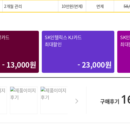
2개월 관리
10만원(면제)
면제
58,
성카드
SK인텔릭스 KJ카드
SK
최대할인
최대
- 13,000원
- 23,000원
1
구매후기