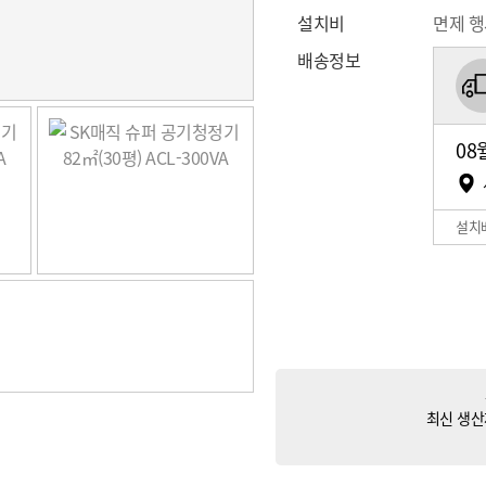
설치비
면제 
배송정보
08
설치
최신 생산