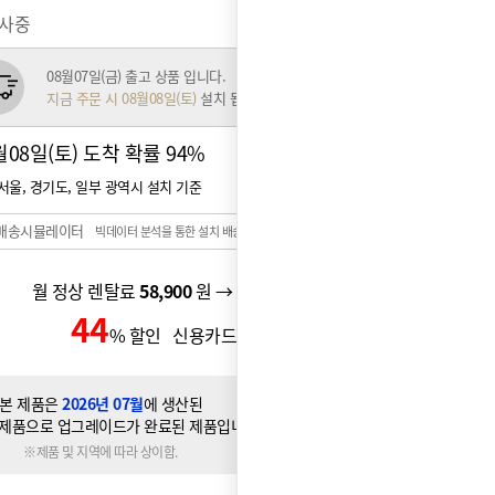
행사중
08월07일(금) 출고 상품 입니다.
지금 주문 시 08월08일(토)
설치 됩니다.
월08일(토) 도착 확률
94%
서울, 경기도, 일부 광역시 설치 기준
배송시뮬레이터
빅데이터 분석을 통한 설치 배송일 예측 시스템
월 정상 렌탈료
58,900
원 → 월 할인 렌탈료
49,900
원
44
27,900
% 할인 신용카드 할인가
원
본 제품은
2026년 07월
에 생산된
제품으로 업그레이드가 완료된 제품입니다.
※제품 및 지역에 따라 상이함.