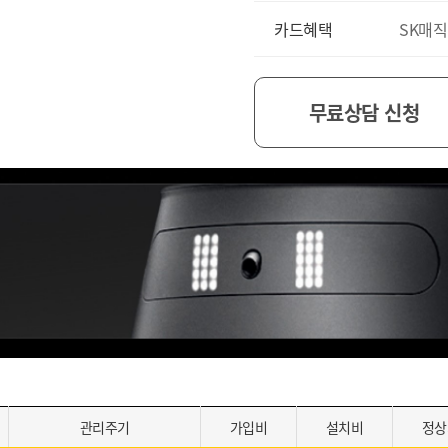
카드혜택
SK매직
무료상담 신청
관리주기
가입비
설치비
정상