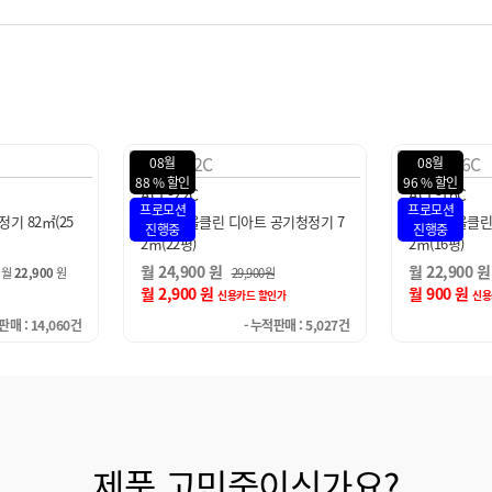
08월
08월
96 % 할인
100 % 할인
ACL-16C
ACL-20C1A
프로모션
프로모션
 공기청정기 7
SK매직 올클린 디아트 공기청정기 5
SK매직 올클린
진행중
진행중
2㎡(16평)
평)
월 22,900 원
월 9,450 원
0원
27,900원
월 900 원
월 0 원
할인가
신용카드 할인가
신용카드
적판매 : 5,027건
- 누적판매 : 4,711건
제품 고민중이신가요?