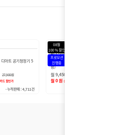
08월
08월
100 % 할인
88 % 
ACL-25C1A
ACL-
프로모션
프로모
 공기청정기 66㎡(20
SK매직 올클린 공기청정기 82㎡(25
SK매
진행중
진행중
평)
2㎡(2
월 11,450 원
월 24
6개월 후 월
18,900
원
6개월 후 월
22,900
원
월 0 원
월 2,
 할인가
신용카드 할인가
- 누적판매 : 19,240건
- 누적판매 : 14,060건